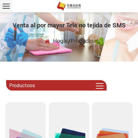
Venta al por mayor Tela no tejida de SMS
Hogar
/
Producto
Productoos