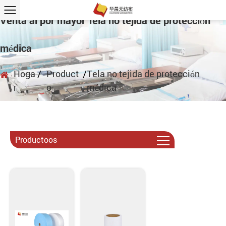
Venta al por mayor Tela no tejida de protección
médica
Hoga
/
Product
/
Tela no tejida de protección
r
o
médica
Productoos